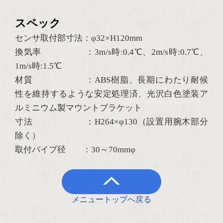
スペック
センサ取付部寸法：φ32×H120mm
換気率 ：3m/s時:0.4℃、2m/s時:0.7℃、
1m/s時:1.5℃
材質 ：ABS樹脂、長期にわたり耐候
性を維持するような安定処理済、光沢白色塗装ア
ルミニウム製マウントブラケット
寸法 ：H264×φ130（設置用腕木部分
除く）
取付パイプ径 ：30～70mmφ
メニュートップへ戻る