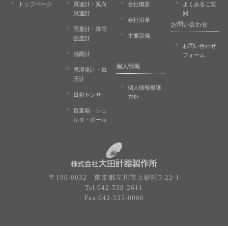
トップページ
風速計・風向
会社概要
よくあるご質
風速計
問
会社沿革
お問い合わせ
雨量計・降雨
主要設備
強度計
お問い合わせ
感雨計
フォーム
個人情報
温湿度計・気
圧計
個人情報保護
日射センサ
方針
百葉箱・シェ
ルタ・ポール
〒190-0032 東京都立川市上砂町5-22-1
Tel.042-538-2611
Fax.042-535-0066