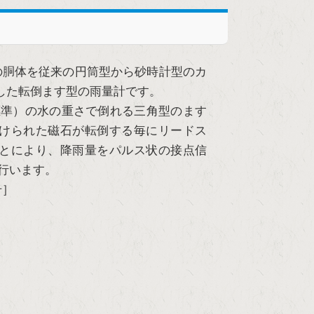
リの胴体を従来の円筒型から砂時計型のカ
した転倒ます型の雨量計です。
（標準）の水の重さで倒れる三角型のます
けられた磁石が転倒する毎にリードス
とにより、降雨量をパルス状の接点信
行います。
号］