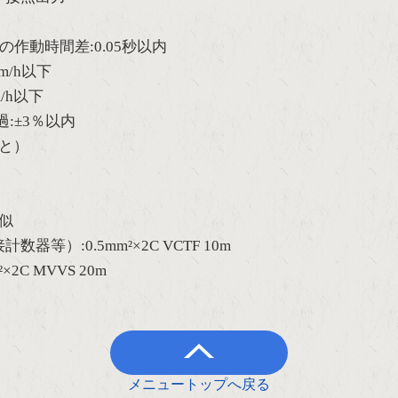
の作動時間差:0.05秒以内
m/h以下
h以下
超過:±3％以内
こと）
近似
）:0.5mm²×2C VCTF 10m
MVVS 20m
メニュートップへ戻る