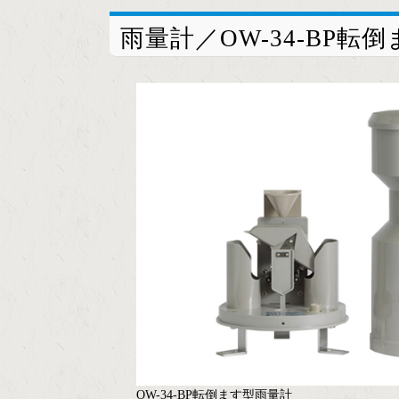
雨量計／OW-34-BP転
OW-34-BP転倒ます型雨量計