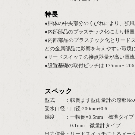
特長
●胴体の中央部分のくびれにより、強
●内部部品のプラスチック化により軽
●内部部品のプラスチック化とリード
どの金属部品に影響を与えやすい環境
●リードスイッチの接点器量が高い電流（
●設置基礎の取付ピッチは 175mm～2
スペック
型式 ：転倒ます型雨量計の感部No.OW
受水口径：口径:200mm±0.6
感度 ：一転倒=0.5mm 標準タイプ
0.1mm 微量計タイプ
出力信号：リードスイッチによるメー