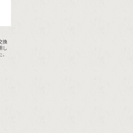
交換
用し
た。