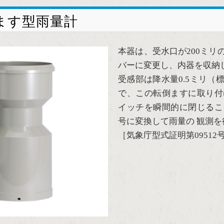
倒ます型雨量計
本器は、受水口が200ミ
バーに変更し、内器を収納
受感部は降水量0.5ミリ
で、この転倒ますに取り付
イッチを瞬間的に閉じるこ
号に変換して雨量の 観測を
［気象庁型式証明第09512