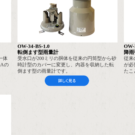
OW-34-BS-1.0
OW-
転倒ます型雨量計
降雨
一体
受水口が200ミリの胴体を従来の円筒型から砂
従来
mAの
時計型のカバーに変更し、内器を収納した転
が必
倒ます型の雨量計です。
たこ