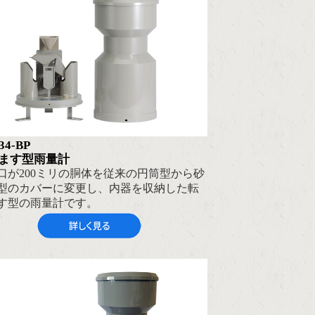
34-BP
ます型雨量計
口が200ミリの胴体を従来の円筒型から砂
型のカバーに変更し、内器を収納した転
す型の雨量計です。