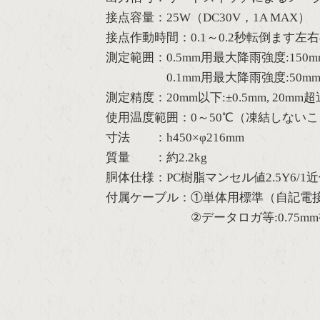
接点容量：25W（DC30V，1A MAX）
接点作動時間：0.1～0.2秒転倒ます左右
測定範囲：0.5mm用最大降雨強度:150m
0.1mm用最大降雨強度:50mm/
測定精度：20mm以下:±0.5mm, 20mm
使用温度範囲：0～50℃（凍結しない
寸法 ：h450×φ216mm
質量 ：約2.2kg
胴体仕様：PC樹脂マンセル値2.5Y6/1
付属ケーブル：①単体用標準（自記電接計数器等
②データロガ等:0.75mm²×2C 