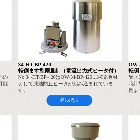
34-HT-BP-420
OW-
転倒ます型雨量計（電流出力式ヒータ付）
転倒
部の
No.34-HT-BP-420はOW-34-BP-420に寒冷地用
受水
可能
として凍結防止ヒータが組み込まれていま
時計
す。
倒ま